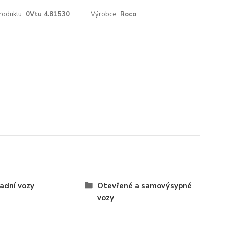
roduktu:
0Vtu 4.81530
Výrobce:
Roco
adní vozy
Otevřené a samovýsypné
vozy