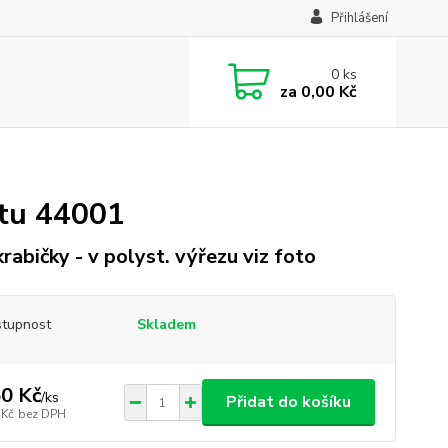
Přihlášení
0
ks
za
0,00 Kč
etu 44001
krabičky - v polyst. výřezu viz foto
tupnost
Skladem
0 Kč
/
ks
Přidat do košíku
 Kč
bez DPH