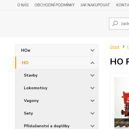
O NÁS
OBCHODNÍ PODMÍNKY
JAK NAKUPOVAT
KONTA
Úvod
HOe
HO R
HO
Stavby
Lokomotivy
Vagony
Sety
Příslušenství a doplňky