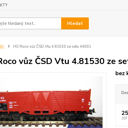
KTY
Hledat
HO
HO Roco vůz ČSD Vtu 4.81530 ze setu 44001
oco vůz ČSD Vtu 4.81530 ze s
bez 
Dos
25
207