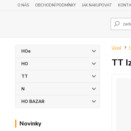
O NÁS
OBCHODNÍ PODMÍNKY
JAK NAKUPOVAT
KONTA
Úvod
HOe
TT I
HO
TT
N
HO BAZAR
Novinky