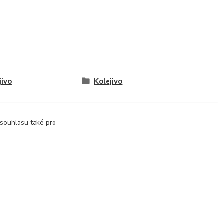
jivo
Kolejivo
 souhlasu také pro
Vytvořeno na
Eshop-rychle.cz