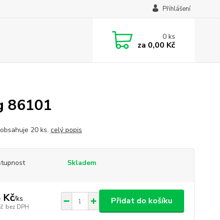
Přihlášení
0
ks
za
0,00 Kč
ig 86101
 obsahuje 20 ks.
celý popis
tupnost
Skladem
 Kč
/
ks
Přidat do košíku
Kč
bez DPH