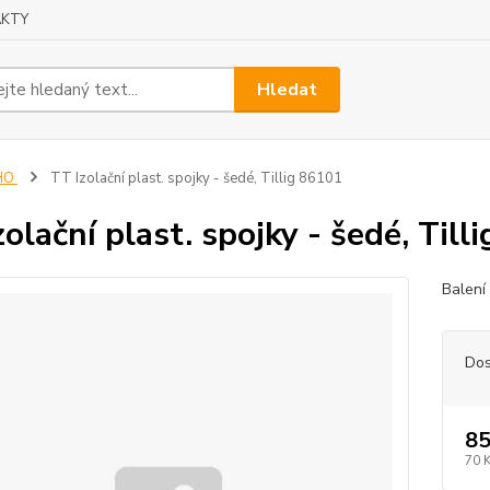
KTY
Hledat
HO
TT Izolační plast. spojky - šedé, Tillig 86101
zolační plast. spojky - šedé, Till
Balení
Dos
85
70 