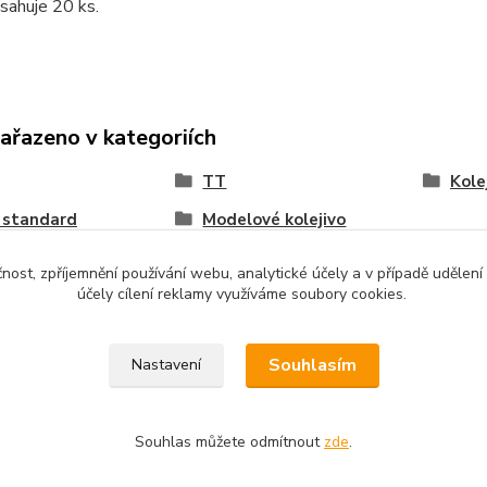
sahuje 20 ks.
zařazeno v kategoriích
TT
Kole
g standard
Modelové kolejivo
čnost, zpříjemnění používání webu, analytické účely a v případě udělení
účely cílení reklamy využíváme soubory cookies.
Upravit sběr cookies.
Souhlasím
Nastavení
Souhlas můžete odmítnout
zde
.