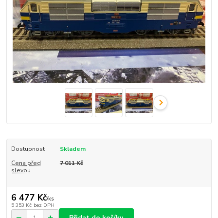
Dostupnost
Skladem
Cena před
7 011 Kč
slevou
6 477 Kč
/
ks
5 353 Kč
bez DPH
Přidat do košíku