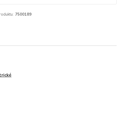
roduktu:
7500189
trické