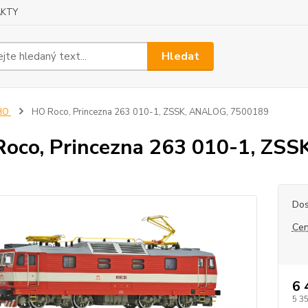
KTY
Hledat
HO
HO Roco, Princezna 263 010-1, ZSSK, ANALOG, 7500189
oco, Princezna 263 010-1, ZS
Dos
Cen
6 
5 3