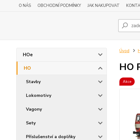
O NÁS
OBCHODNÍ PODMÍNKY
JAK NAKUPOVAT
KONTA
Úvod
HOe
HO R
HO
Stavby
Akce
Lokomotivy
Vagony
Sety
Příslušenství a doplňky