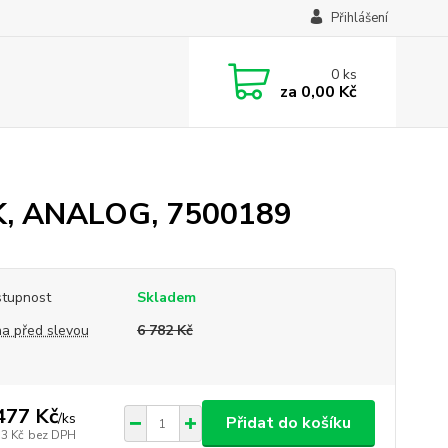
Přihlášení
0
ks
za
0,00 Kč
SK, ANALOG, 7500189
tupnost
Skladem
a před slevou
6 782 Kč
477 Kč
/
ks
Přidat do košíku
53 Kč
bez DPH