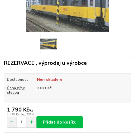
REZERVACE , výprodej u výrobce
Dostupnost
Není skladem
Cena před
2 071 Kč
slevou
1 790 Kč
/
ks
1 479 Kč
bez DPH
Přidat do košíku