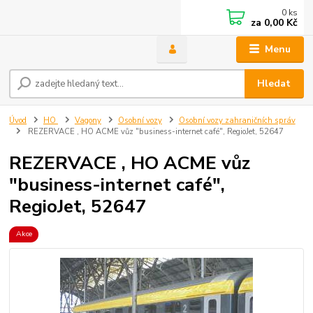
0
ks
za
0,00 Kč
Menu
Hledat
Úvod
HO
Vagony
Osobní vozy
Osobní vozy zahraničních správ
REZERVACE , HO ACME vůz "business-internet café", RegioJet, 52647
REZERVACE , HO ACME vůz
"business-internet café",
RegioJet, 52647
Akce